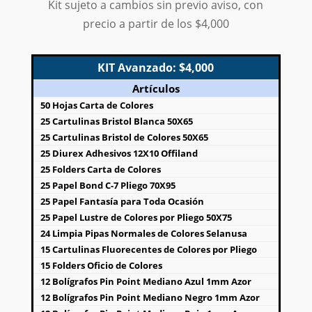
10 Papel Crepe de Colores 50x2m Pingüino
Kit sujeto a cambios sin previo aviso, con
6 Pegamento Adhesivos de 8gr E-240 Kole
precio a partir de los $4,000
5 Blocks de Remisión de 1/4 Duplicado Jocar
5 Papel Cascarón de 1/8 28x35.5 Dipath
KIT Avanzado: $4,000
5 Cajas de 12 Colores Cortos Mapita Dixon
5 Cuadernos Profesionales con Espiral a Cuadros C-
Artículos
7 con 100 Hojas Swing
50 Hojas Carta de Colores
5 Cuadernos Profesionales con Espiral a Rayas con
25 Cartulinas Bristol Blanca 50X65
100 Hojas Swing
25 Cartulinas Bristol de Colores 50X65
5 Marcatextos de Colores 414 Triangular Pelikan
25 Diurex Adhesivos 12X10 Offiland
5 Tijeras Escolares Pekes Smarty
25 Folders Carta de Colores
3 Acuarelas de Cartón con 12 Colores Smarty
25 Papel Bond C-7 Pliego 70X95
3 Cintas Adhesivas Transparentes de 48x50 Navitek
25 Papel Fantasía para Toda Ocasión
3 Juegos de Geometría Medianos Koala
25 Papel Lustre de Colores por Pliego 50X75
3 Cajas de Plastilina con 10 Barras Smarty
24 Limpia Pipas Normales de Colores Selanusa
3 Silicones Líquidos en Frío de 30ml Pelikan
15 Cartulinas Fluorecentes de Colores por Pliego
1 Bolsa de 25 Sacapuntas de Plástico Kaiser
15 Folders Oficio de Colores
12 Bolígrafos Pin Point Mediano Azul 1mm Azor
12 Bolígrafos Pin Point Mediano Negro 1mm Azor