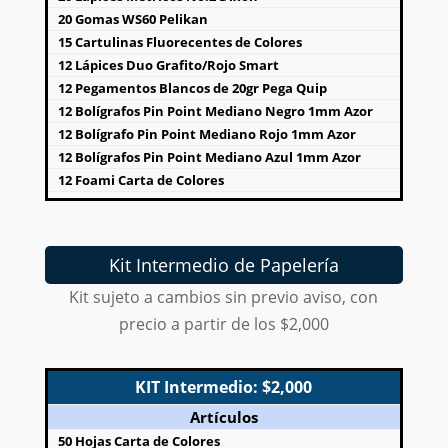
20 Gomas WS60 Pelikan
15 Cartulinas Fluorecentes de Colores
12 Lápices Duo Grafito/Rojo Smart
12 Pegamentos Blancos de 20gr Pega Quip
12 Bolígrafos Pin Point Mediano Negro 1mm Azor
12 Bolígrafo Pin Point Mediano Rojo 1mm Azor
12 Bolígrafos Pin Point Mediano Azul 1mm Azor
12 Foami Carta de Colores
10 Papel Crepe de Colores 50x2m Pingüino
5 Tijeras Escolares Pekes Smarty
5 Cuadernos Profesionales con Espiral a Cuadros C-
Kit Intermedio de Papelería
7 con 100 Hojas Swing
5 Cuadernos Profesionales con Espiral a Rayas con
Kit sujeto a cambios sin previo aviso, con
100 Hojas Swing
precio a partir de los $2,000
5 Cajas de 12 Colores Cortos Mapita Dixon
3 Juegos de Geometría Medianos Koala
3 Cajas de 12 Crayon Redondos Delgados Smarty
KIT Intermedio: $2,000
1 Bolsa de 25 Sacapuntas de Plástico Kaiser
Artículos
50 Hojas Carta de Colores