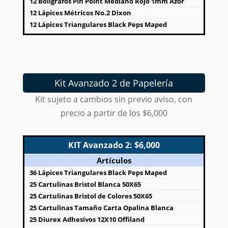
12 Bolígrafos Pin Point Mediano Rojo 1mm Azor
12 Lápices Métricos No.2 Dixon
12 Lápices Triangulares Black Peps Maped
12 Pegamentos Blancos de 20gr Pega Quip
12 Pellones Decorados Tamaño Carta para
Iluminar
11 Gomas WS60 Pelikan
11 Lápices No.2 Hexagonales Neón Baco
Kit Avanzado 2 de Papelería
10 Cartulinas Iris Pliego 50X65
Kit sujeto a cambios sin previo aviso, con
10 Diamantinas Azúcar con 15 bolsitas de 10gr
precio a partir de los $6,000
Selanusa
10 Foamis Carta Diamantados de Colores
10 Gomas de Migajón M40 Pelikan
KIT Avanzado 2: $6,000
10 Lápices Duo Grafito/Rojo Smart
10 Pinturas para Cartel de 20ml Baco
Artículos
6 Cuadernos Franceses con Espiral a Cuadros C-7
36 Lápices Triangulares Black Peps Maped
con 100 Hojas
25 Cartulinas Bristol Blanca 50X65
6 Cuadernos Franceses con Espiral a Rayas con 100
25 Cartulinas Bristol de Colores 50X65
Hojas
25 Cartulinas Tamaño Carta Opalina Blanca
6 Cuadernos Italianos con Espiral con 100 Hojas
25 Diurex Adhesivos 12X10 Offiland
Blancas