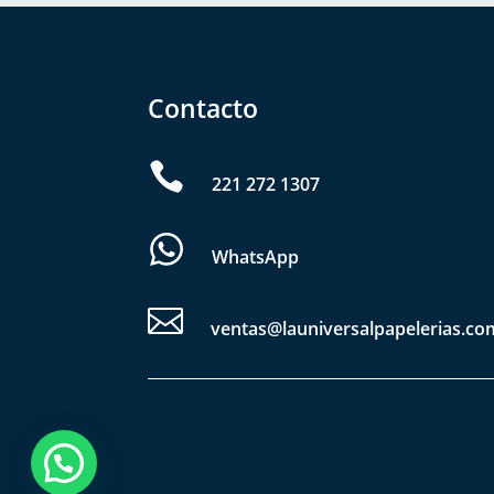
Contacto

221 272 1307
WhatsApp

ventas@launiversalpapelerias.co