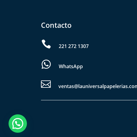
Contacto

221 272 1307
WhatsApp

ventas@launiversalpapelerias.co