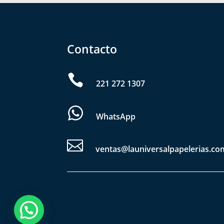
Contacto

221 272 1307
WhatsApp

ventas@launiversalpapelerias.co