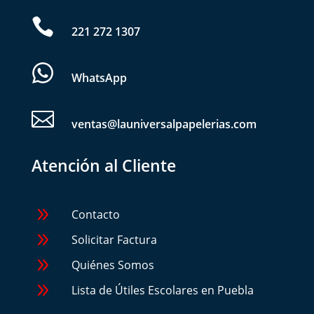

221 272 1307
WhatsApp

ventas@launiversalpapelerias.com
Atención al Cliente
9
Contacto
9
Solicitar Factura
9
Quiénes Somos
9
Lista de Útiles Escolares en Puebla