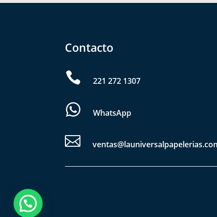
Contacto

221 272 1307
WhatsApp

ventas@launiversalpapelerias.co